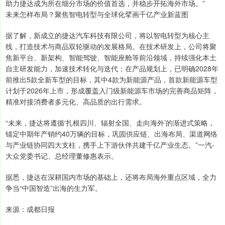
助力捷达成为所在细分市场的价值首选，并稳步开拓海外市场。”
未来怎样布局？聚焦智电转型与全球化擘画千亿产业新蓝图
据了解，新成立的捷达汽车科技有限公司，将以智电转型为核心主
线，打造技术与商品双轮驱动的发展格局。在技术研发上，公司将聚
焦新平台、新架构、智能驾驶、智能座舱等前沿领域，持续强化本土
自主研发能力，加速技术转化与迭代；在产品规划上，已明确2028年
前推出5款全新车型的目标，其中4款为新能源产品，首款新能源车型
计划于2026年上市，形成覆盖入门级新能源车市场的完善商品矩阵，
精准对接消费者多元化、高品质的出行需求。
“未来，捷达将遵循‘扎根四川、辐射全国、走向海外’的渐进式策略，
锚定中期年产销约40万辆的目标，巩固供应链、出海布局、渠道网络
与产业链协同四大支柱，携手上下游伙伴共建千亿产业生态。”一汽-
大众党委书记、总经理董修惠表示。
据悉，捷达在深耕国内市场的基础上，还将布局海外重点区域，全力
争当“中国智造”出海的生力军。
来源：成都日报