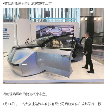
■首款新能源车型计划2026年上市
活动现场展出的捷达概念车型。
1月14日，一汽大众捷达汽车科技有限公司启航大会在成都举行，标