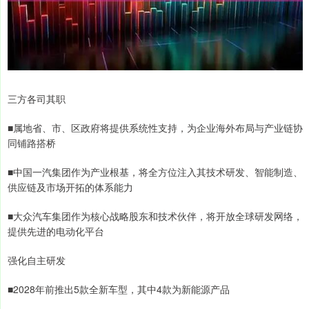
三方各司其职
■属地省、市、区政府将提供系统性支持，为企业海外布局与产业链协
同铺路搭桥
■中国一汽集团作为产业根基，将全方位注入其技术研发、智能制造、
供应链及市场开拓的体系能力
■大众汽车集团作为核心战略股东和技术伙伴，将开放全球研发网络，
提供先进的电动化平台
强化自主研发
■2028年前推出5款全新车型，其中4款为新能源产品