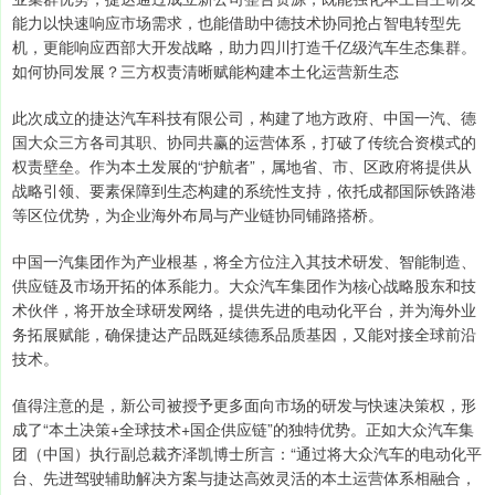
能力以快速响应市场需求，也能借助中德技术协同抢占智电转型先
机，更能响应西部大开发战略，助力四川打造千亿级汽车生态集群。
如何协同发展？三方权责清晰赋能构建本土化运营新生态
此次成立的捷达汽车科技有限公司，构建了地方政府、中国一汽、德
国大众三方各司其职、协同共赢的运营体系，打破了传统合资模式的
权责壁垒。作为本土发展的“护航者”，属地省、市、区政府将提供从
战略引领、要素保障到生态构建的系统性支持，依托成都国际铁路港
等区位优势，为企业海外布局与产业链协同铺路搭桥。
中国一汽集团作为产业根基，将全方位注入其技术研发、智能制造、
供应链及市场开拓的体系能力。大众汽车集团作为核心战略股东和技
术伙伴，将开放全球研发网络，提供先进的电动化平台，并为海外业
务拓展赋能，确保捷达产品既延续德系品质基因，又能对接全球前沿
技术。
值得注意的是，新公司被授予更多面向市场的研发与快速决策权，形
成了“本土决策+全球技术+国企供应链”的独特优势。正如大众汽车集
团（中国）执行副总裁齐泽凯博士所言：“通过将大众汽车的电动化平
台、先进驾驶辅助解决方案与捷达高效灵活的本土运营体系相融合，