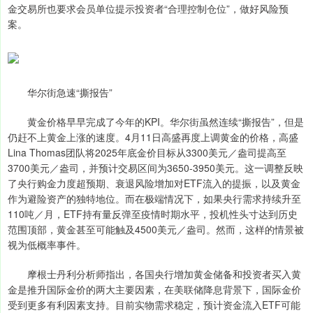
金交易所也要求会员单位提示投资者“合理控制仓位”，做好风险预
案。
华尔街急速“撕报告”
黄金价格早早完成了今年的KPI。华尔街虽然连续“撕报告”，但是
仍赶不上黄金上涨的速度。4月11日高盛再度上调黄金的价格，高盛
Lina Thomas团队将2025年底金价目标从3300美元／盎司提高至
3700美元／盎司，并预计交易区间为3650-3950美元。这一调整反映
了央行购金力度超预期、衰退风险增加对ETF流入的提振，以及黄金
作为避险资产的独特地位。而在极端情况下，如果央行需求持续升至
110吨／月，ETF持有量反弹至疫情时期水平，投机性头寸达到历史
范围顶部，黄金甚至可能触及4500美元／盎司。然而，这样的情景被
视为低概率事件。
摩根士丹利分析师指出，各国央行增加黄金储备和投资者买入黄
金是推升国际金价的两大主要因素，在美联储降息背景下，国际金价
受到更多有利因素支持。目前实物需求稳定，预计资金流入ETF可能