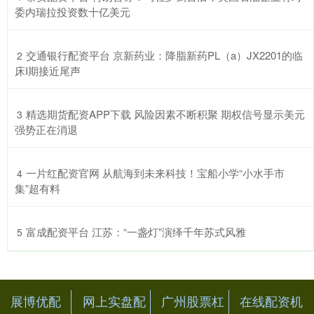
委内瑞拉投资数十亿美元
​交通银行配资平台 京新药业：降脂新药PL（a）JX2201的临
2
床I期接近尾声
​精选期货配资APP下载 风险因素不断积聚 期权信号显示美元
3
强势正在消退
​一片红配资官网 从航海到未来科技！宝船小学“小水手市
4
集”超有料
​富成配资平台 江苏：“一盏灯”演绎千年苏式风雅
5
展博优配
网上实盘配
广州股票杠
在线配资机