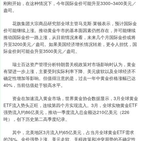
刚刚开始，在这种情况下，今年国际金价可能升至3300~3400美元／
盎司。
花旗集团大宗商品研究部全球主管马克斯·莱顿表示，预计国际金
价可能继续上涨。推动黄金牛市的基本面因素仍然存在，并可能继续
推动国际金价一路上涨，从目前情况来看，未来几个月国际金价或将
升至3200美元／盎司。如果美国经济增长情况转差，更令人担忧，国
际金价则可能会升至3500美元／盎司。
瑞士百达资产管理分析特朗普关税政策对市场影响时认为，黄金
有望进一步上涨，主要受到实际利率下降、美元疲软以及全球经济不
确定性增加等影响。但值得注意的是，过去一年中黄金价格涨幅已达
40%，当前估值处于较高水平。
资金在加速流入黄金市场，世界黄金协会数据显示，3月全球黄金
ETF流入势头正旺，连续第四个月实现流入。3月，全球实物黄金ETF
强势流入约86亿美元，推动一季度流入总金额达210亿美元（226
吨），创下历史第二高季度纪录。
其中，北美地区3月流入约65亿美元，占当月全球黄金ETF需求
的76%。金价强势上涨、美元走软、关税政策和冲突局势的不确定性