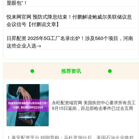
显眼包”！
悦来网官网 预防式降息结束！付鹏解读鲍威尔美联储议息
会议信号【付鹏说文章】
日昇配资 2025年5G工厂名录出炉！涉及560个项目，河南
这些企业入选→
推荐资讯
永旺配资端官网 美国疾控中心要求所有员工
9月15日返岗，距总部枪击事件已过去五周
​泰安配资平台 特朗普称：马杜罗倒台后，美国石油企业将对
1