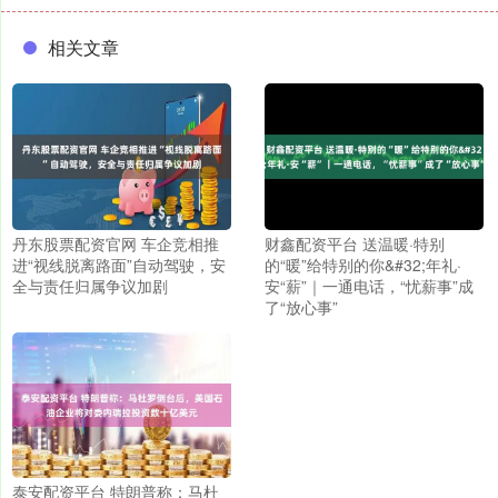
相关文章
丹东股票配资官网 车企竞相推
财鑫配资平台 送温暖·特别
进“视线脱离路面”自动驾驶，安
的“暖”给特别的你&#32;年礼·
全与责任归属争议加剧
安“薪”｜一通电话，“忧薪事”成
了“放心事”
泰安配资平台 特朗普称：马杜