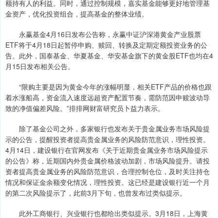
额持有人的利益。同时，通过控制规模，嘉实基金能够更好地管理基
金资产，优化投资组合，提高基金的整体业绩。
永赢基金4月16日发布公告称，永赢中证沪深港黄金产业股票
ETF将于4月18日起暂停申购、赎回、转换及定期定额投资业务的公
告。此外，国泰基金、华夏基金、华安基金旗下的黄金股ETF也均在4
月15日发布相关公告。
“限购主要是因为黄金今年的涨幅明显，相关ETF产品的价格也跟
着水涨船高，资金流入速度远超资产配置节奏，需防范因申赎波动导
致的净值偏差风险。”排排网财富研究员卜益力表示。
除了基金公司之外，多家银行也发布关于贵金属业务市场风险提
示的公告，提醒投资者提高贵金属业务的风险防范意识，理性投资。
4月14日，建设银行在官网发布《关于近期贵金属业务市场风险提示
的公告》称，近期国内外贵金属价格波动加剧，市场风险提升。请投
资者提高贵金属业务的风险防范意识，合理控制仓位，及时关注持仓
情况和保证金余额变化情况，理性投资。这已经是建设银行近一个月
的第二次风险提示了，此前3月下旬，也曾发布过类似提示。
此外工商银行、兴业银行也都给出类似提示。3月18日，上海黄