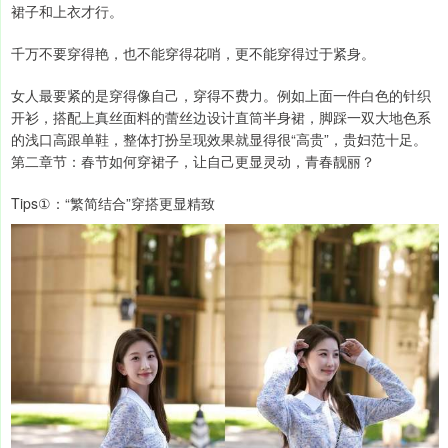
裙子和上衣才行。
千万不要穿得艳，也不能穿得花哨，更不能穿得过于紧身。
女人最要紧的是穿得像自己，穿得不费力。例如上面一件白色的针织
开衫，搭配上真丝面料的蕾丝边设计直筒半身裙，脚踩一双大地色系
的浅口高跟单鞋，整体打扮呈现效果就显得很“高贵”，贵妇范十足。
第二章节：春节如何穿裙子，让自己更显灵动，青春靓丽？
Tips①：“繁简结合”穿搭更显精致