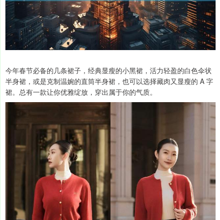
今年春节必备的几条裙子，经典显瘦的小黑裙，活力轻盈的白色伞状
半身裙，或是克制温婉的直筒半身裙，也可以选择藏肉又显瘦的 A 字
裙。总有一款让你优雅绽放，穿出属于你的气质。