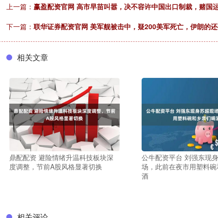
上一篇：
赢盈配资官网 高市早苗叫嚣，决不容许中国出口制裁，赌国
下一篇：
联华证券配资官网 美军舰被击中，疑200美军死亡，伊朗的
相关文章
鼎配配资 避险情绪升温科技板块深
公牛配资平台 刘强东现
度调整，节前A股风格显著切换
场，此前在夜市用塑料碗
酒
相关评论