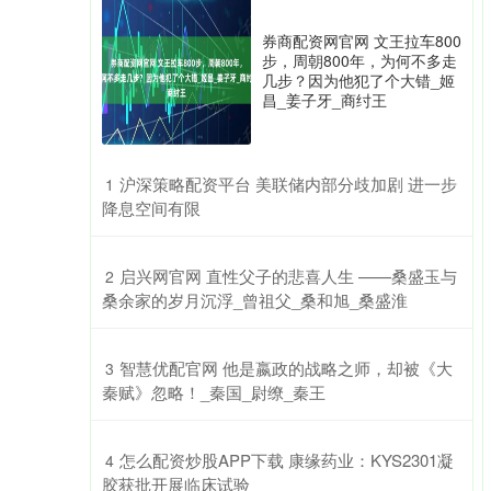
券商配资网官网 文王拉车800
步，周朝800年，为何不多走
几步？因为他犯了个大错_姬
昌_姜子牙_商纣王
​沪深策略配资平台 美联储内部分歧加剧 进一步
1
降息空间有限
​启兴网官网 直性父子的悲喜人生 ——桑盛玉与
2
桑余家的岁月沉浮_曾祖父_桑和旭_桑盛淮
​智慧优配官网 他是嬴政的战略之师，却被《大
3
秦赋》忽略！_秦国_尉缭_秦王
​怎么配资炒股APP下载 康缘药业：KYS2301凝
4
胶获批开展临床试验