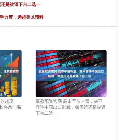
运还是被逼下台二选一
还手力度，远超美以预料
身苏超现
赢盈配资官网 高市早苗叫嚣，决不
和乡亲们喝
容许中国出口制裁，赌国运还是被逼
下台二选一