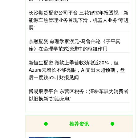
长沙期货配资公司平台 三花智控年报透视：新
能源车热管理业务首现下滑，机器人业务“零进
展”
京融配资 命理学家淏元•马鲁伟论《子平真
诠》在命理学范式演进中的枢纽作用
新恒生配资 微软上季营收劲增近20%，但
Azure云增长不够亮眼，AI支出大超预期，盘
后一度跌5% | 财报见闻
博易股票平台 东营区税务：深耕车展为消费者
以旧换新“加油充电”
推荐资讯